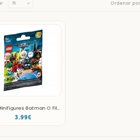
ar
Ordenar por
Lego Minifigures Batman O Filme Série 2
3.99€