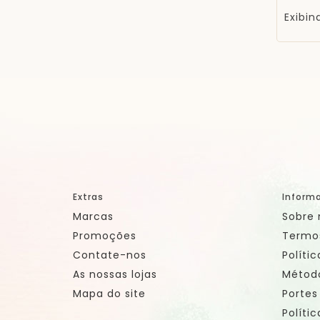
Exibin
Extras
Inform
Marcas
Sobre 
Promoções
Termo
Contate-nos
Políti
As nossas lojas
Métod
Mapa do site
Portes
Políti